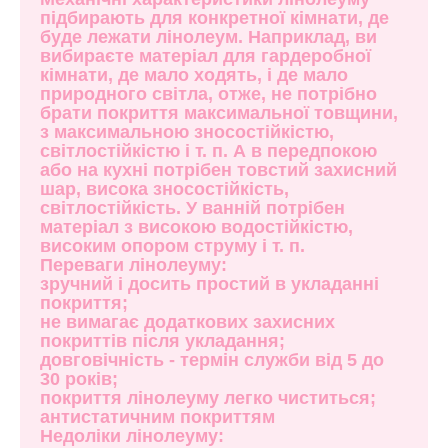
підбирають для конкретної кімнати, де
буде лежати лінолеум. Наприклад, ви
вибираєте матеріал для гардеробної
кімнати, де мало ходять, і де мало
природного світла, отже, не потрібно
брати покриття максимальної товщини,
з максимальною зносостійкістю,
світлостійкістю і т. п. А в передпокою
або на кухні потрібен товстий захисний
шар, висока зносостійкість,
світлостійкість. У ванній потрібен
матеріал з високою водостійкістю,
високим опором струму і т. п.
Переваги лінолеуму:
зручний і досить простий в укладанні
покриття;
не вимагає додаткових захисних
покриттів після укладання;
довговічність - термін служби від 5 до
30 років;
покриття лінолеуму легко чиститься;
антистатичним покриттям
Недоліки лінолеуму: