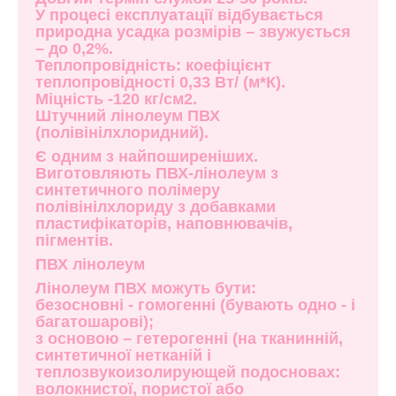
У процесі експлуатації відбувається
природна усадка розмірів – звужується
– до 0,2%.
Теплопровідність: коефіцієнт
теплопровідності 0,33 Вт/ (м*К).
Міцність -120 кг/см2.
Штучний лінолеум ПВХ
(полівінілхлоридний).
Є одним з найпоширеніших.
Виготовляють ПВХ-лінолеум з
синтетичного полімеру
полівінілхлориду з добавками
пластифікаторів, наповнювачів,
пігментів.
ПВХ лінолеум
Лінолеум ПВХ можуть бути:
безосновні - гомогенні (бувають одно - і
багатошарові);
з основою – гетерогенні (на тканинній,
синтетичної нетканій і
теплозвукоизолирующей подосновах:
волокнистої, пористої або