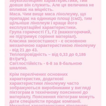
звукоізоляційні характеристики, тим
довше він служить. Але ця величина не
впливає на міцність.
Маса. Чим вище маса лінолеуму, що
припадає на одиницю площі (см2), тим
щільніше лінолеум і краще його
експлуатаційні характеристики.
Група горючості Г1, Г2 (важкогорючий,
не підтримує горіння матеріал).
Класика зносостшкост - є основною
механічною характеристикою лінолеуму
- від 21 до 43.
Теплопровідність – від 0,33 до 0,186
Вт/(м*К).
Світлостійкість - 6-8 за 8-бальною
шкалою.
Крім перелічених основних
характеристик, додаткові
характеристики лінолеуму часто
зображуються виробниками у вигляді
піктограм в технічному поясненні до
матеріалу. Пояснення піктограм можуть
дати спеціалісти продає компанії.
Механічні характеристики лінолеуму