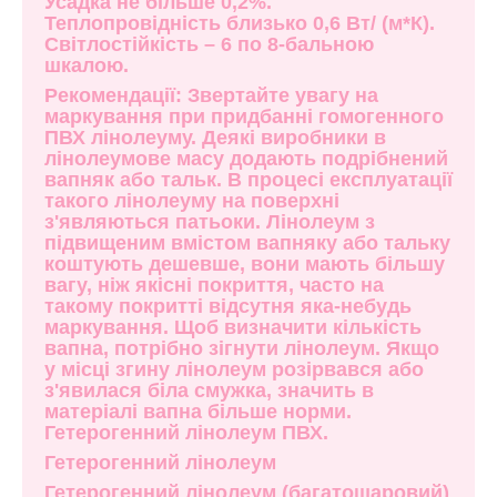
Усадка не більше 0,2%.
Теплопровідність близько 0,6 Вт/ (м*К).
Світлостійкість – 6 по 8-бальною
шкалою.
Рекомендації: Звертайте увагу на
маркування при придбанні гомогенного
ПВХ лінолеуму. Деякі виробники в
лінолеумове масу додають подрібнений
вапняк або тальк. В процесі експлуатації
такого лінолеуму на поверхні
з'являються патьоки. Лінолеум з
підвищеним вмістом вапняку або тальку
коштують дешевше, вони мають більшу
вагу, ніж якісні покриття, часто на
такому покритті відсутня яка-небудь
маркування. Щоб визначити кількість
вапна, потрібно зігнути лінолеум. Якщо
у місці згину лінолеум розірвався або
з'явилася біла смужка, значить в
матеріалі вапна більше норми.
Гетерогенний лінолеум ПВХ.
Гетерогенний лінолеум
Гетерогенний лінолеум (багатошаровий)