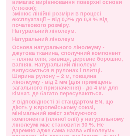
вимагає вирівнювання поверхні основи
(стяжки);
змінює лінійні розміри в процесі
експлуатації – від 0,2% до 0,8 % від
початкового розміру.
Натуральний лінолеум.
Натуральний лінолеум
Основа натурального лінолеуму -
джутова тканина, сполучний компонент
– лляна олія, живиця, деревне борошно,
вапняк. Натуральний лінолеум
випускається в рулонах і плитці.
Ширина рулону – 2 м, товщина
лінолеуму - від 2 мм (для приміщень
загального призначення) - до 4 мм для
кімнат, де багато пересуваються.
У відповідності зі стандартом ЕN, що
діють у Європейському союзі,
мінімальний вміст зв'язуючого
компонента (лляної олії) у натуральному
лінолеумі має становити 30 %. Не
даремно адже сама назва «лінолеум»