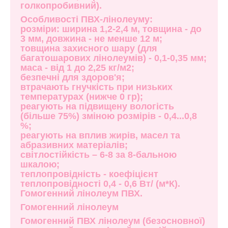
голкопробивний).
Особливості ПВХ-лінолеуму:
розміри: ширина 1,2-2,4 м, товщина - до
3 мм, довжина - не менше 12 м;
товщина захисного шару (для
багатошарових лінолеумів) - 0,1-0,35 мм;
маса - від 1 до 2,25 кг/м2;
безпечні для здоров'я;
втрачають гнучкість при низьких
температурах (нижче 0 гр);
реагують на підвищену вологість
(більше 75%) зміною розмірів - 0,4...0,8
%;
реагують на вплив жирів, масел та
абразивних матеріалів;
світлостійкість – 6-8 за 8-бальною
шкалою;
теплопровідність - коефіцієнт
теплопровідності 0,4 - 0,6 Вт/ (м*К).
Гомогенний лінолеум ПВХ.
Гомогенний лінолеум
Гомогенний ПВХ лінолеум (безосновної)