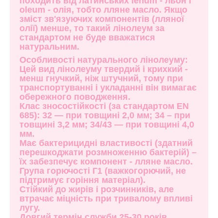
походить від латинських lenum - льон і
oleum - олія, тобто лляне масло. Якщо
зміст зв'язуючих компонентів (лляної
олії) менше, то такий лінолеум за
стандартом не буде вважатися
натуральним.
Особливості натурального лінолеуму:
Цей вид лінолеуму твердий і крихкий -
менш гнучкий, ніж штучний, тому при
транспортуванні і укладанні він вимагає
обережного поводження.
Клас зносостійкості (за стандартом EN
685): 32 — при товщині 2,0 мм; 34 – при
товщині 3,2 мм; 34/43 — при товщині 4,0
мм.
Має бактерицидні властивості (здатний
перешкоджати розмноженню бактерій) –
їх забезпечує компонент - лляне масло.
Група горючості Г1 (важкогорючий, не
підтримує горіння матеріал).
Стійкий до жирів і розчинників, але
втрачає міцність при тривалому впливі
лугу.
Довгий термін служби 25-30 років.