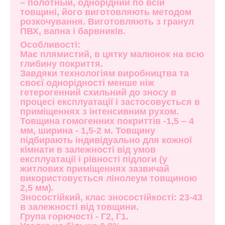
– полотный, однорідний по всій
товщині, його виготовляють методом
розкочування. Виготовляють з гранул
ПВХ, вапна і барвників.
Особливості:
Має плямистий, в цятку малюнок на всю
глибину покриття.
Завдяки технологіям виробництва та
своєї однорідності менше ніж
гетерогенний схильний до зносу в
процесі експлуатації і застосовується в
приміщеннях з інтенсивним рухом.
Товщина гомогенних покриттів -1,5 – 4
мм, ширина - 1,5-2 м. Товщину
підбирають індивідуально для кожної
кімнати в залежності від умов
експлуатації і рівності підлоги (у
житлових приміщеннях зазвичай
використовується лінолеум товщиною
2,5 мм).
Зносостійкий, клас зносостійкості: 23-43
в залежності від товщини.
Група горючості - Г2, Г1.