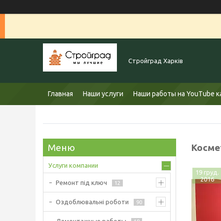
Стройград Харків
Главная
Наши услуги
Наши работы на YouTube к
Косме
Услуги компании
19 груд.
2016
Ремонт під ключ
12
Оздоблювальні роботи
90