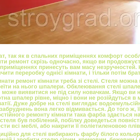
ат, так як в спальних приміщеннях комфорт особ
ти ремонт скрізь одночасно, якщо ви продовжуєте
 приміщеннях принесуть вам масу незручностей.
нчити переробку однієї кімнати, і тільки потім бра
нати ремонт кімнати треба зі стелі. Стеля можна
еїти на нього шпалери. Обклеювання стелі шпале
 може виявитися не під силу новачкам. Якщо ви н
тна шпалер рівне, міцно і вони не розійдуться в 
 затії. Дуже добре на стелі виглядає водоемульсі
 забруднень вона легко відмивається. До того ж, ї
стійного ремонту кімнати така фарба здається 
стеля був побілений, побілку доведеться повніс
сти всі меблі, або накрити її поліетиленовою плі
иційно для стелі вибирають фарбу білого кольору
ицій і зробити стелю сірим, кремовим, бежевим і 