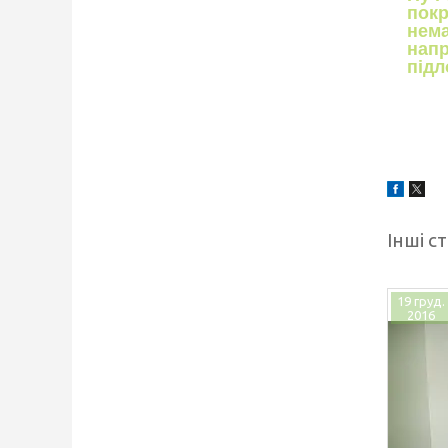
покр
нема
напр
підл
Інші ст
19 груд.
2016