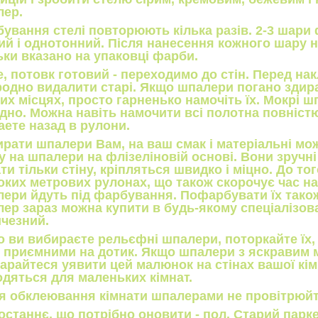
лер.
ування стелі повторюють кілька разів. 2-3 шари
ий і однотонний. Після нанесення кожного шару н
ьки вказано на упаковці фарби.
, потовк готовий - переходимо до стін. Перед н
одно видалити старі. Якщо шпалери погано здир
их місцях, просто гарненько намочіть їх. Мокрі шп
дно. Можна навіть намочити всі полотна повністю, 
аете назад в рулони.
рати шпалери Вам, на ваш смак і матеріальні мо
у на шпалери на флізеліновій основі. Вони зручні 
ти тільки стіну, кріпляться швидко і міцно. До то
ких метрових рулонах, що також скорочує час на
ери йдуть під фарбування. Пофарбувати їх також
ер зараз можна купити в будь-якому спеціалізова
чезний.
 ви вибираєте рельєфні шпалери, поторкайте їх,
 приємними на дотик. Якщо шпалери з яскравим 
арайтеся уявити цей малюнок на стінах вашої кім
одяться для маленьких кімнат.
я обклеювання кімнати шпалерами не провітрюйте
 останнє, що потрібно оновити - пол. Старий парк