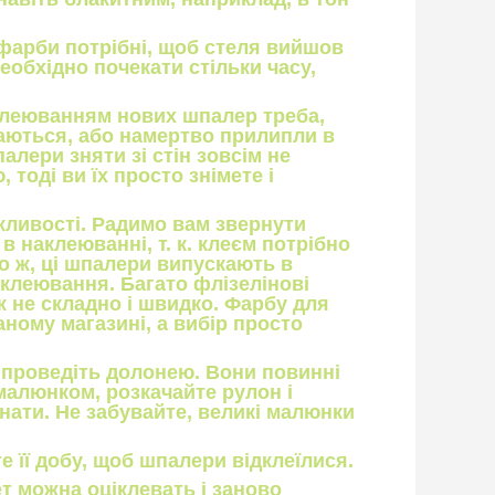
 фарби потрібні, щоб стеля вийшов
еобхідно почекати стільки часу,
аклеюванням нових шпалер треба,
аються, або намертво прилипли в
алери зняти зі стін зовсім не
тоді ви їх просто знімете і
жливості. Радимо вам звернути
в наклеюванні, т. к. клеєм потрібно
го ж, ці шпалери випускають в
клеювання. Багато флізелінові
 не складно і швидко. Фарбу для
ному магазині, а вибір просто
 проведіть долонею. Вони повинні
малюнком, розкачайте рулон і
нати. Не забувайте, великі малюнки
 її добу, щоб шпалери відклеїлися.
ет можна оціклевать і заново