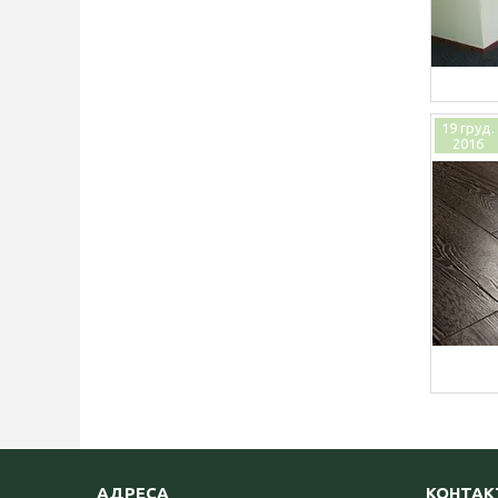
19 груд.
2016