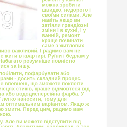
можна зробити
швидко, недорого і
своїми силами. Але
навіть якщо ви
затіяли грандіозні
зміни і в кухні, і у
ванній, ремонт
краще починати
саме з житлових
ливо важливий. І радимо вам не
 жити в квартирі. Руїни і бедлам у
 Набагато розумніше повністю
тися за іншу.
 побілити, пофарбувати або
рами - досить складний процес,
е впевнені, що зможете поклеїти
місцях стиків, краще відмовтеся від
йна або вододисперсійна фарба. У
ї легко наносити, тому для
нам оптимальним варіантом. Якщо ж
тю змити. Перед цим, радимо вам
вкою.
. Але ви можете відступити від
навіть блакитним, наприклад, в тон