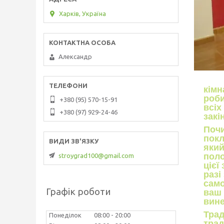
Харків, Україна
Александр
кімн
роби
+380 (95) 570-15-91
всіх
+380 (97) 929-24-46
закі
Почи
покл
який
поло
stroygrad100@gmail.com
цієї
разі
само
Графік роботи
ваш 
вине
Трад
Понеділок
08:00
20:00
трад