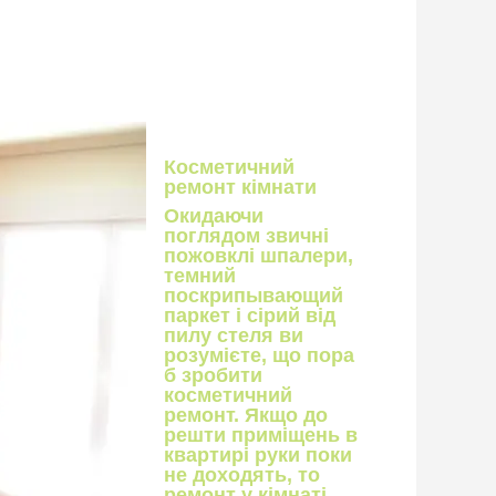
Косметичний
ремонт кімнати
Окидаючи
поглядом звичні
пожовклі шпалери,
темний
поскрипывающий
паркет і сірий від
пилу стеля ви
розумієте, що пора
б зробити
косметичний
ремонт. Якщо до
решти приміщень в
квартирі руки поки
не доходять, то
ремонт у кімнаті