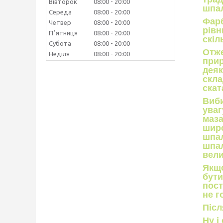
Вівторок
08:00
20:00
шпа
Середа
08:00
20:00
Фарб
Четвер
08:00
20:00
рівн
Пʼятниця
08:00
20:00
скіл
Субота
08:00
20:00
Отже
Неділя
08:00
20:00
прир
деяк
скла
скат
Виби
уваг
маза
широ
шпал
шпал
вели
Якщо
бути
пост
не г
Післ
Ну і