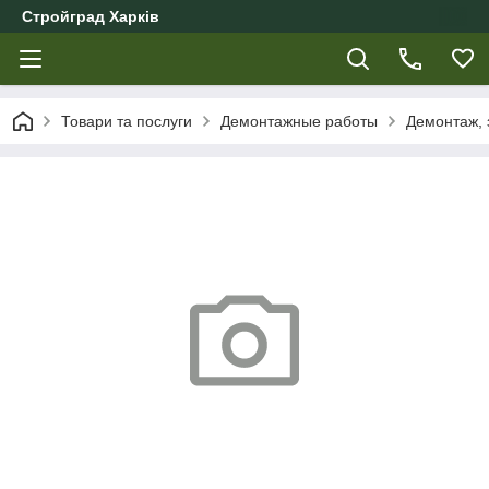
Стройград Харків
Товари та послуги
Демонтажные работы
Демонтаж, 