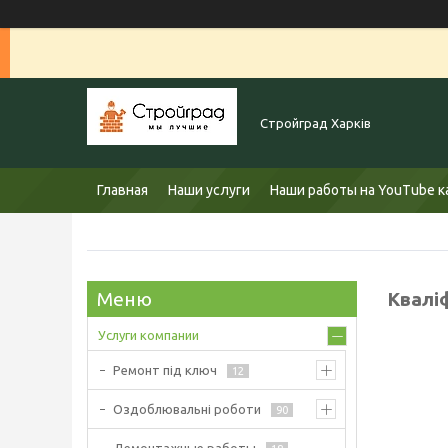
Стройград Харків
Главная
Наши услуги
Наши работы на YouTube к
Квалі
Услуги компании
Ремонт під ключ
12
Оздоблювальні роботи
90